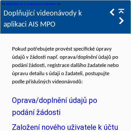
<<
Klikněte pro zobrazení obsahu
>>
Doplňující videonávody k
aplikaci AIS MPO
Pokud potřebujete provést specifické úpravy
údajů v žádosti např. oprava/doplnění údajů po
podání žádosti, registrace dalšího žadatele nebo
úpravu detailu s údaji o žadateli, postupujte
podle příslušných videonávodů:
Oprava/doplnění údajů po
podání žádosti
Založení nového uživatele k účtu