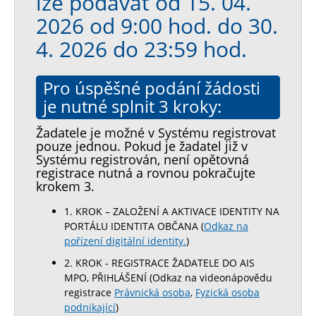
lze podávat od 15. 04.
2026 od 9:00 hod. do 30.
4. 2026 do 23:59 hod.
Pro úspěšné podání žádosti
je nutné splnit 3 kroky:
Žadatele je možné v Systému registrovat
pouze jednou. Pokud je žadatel již v
Systému registrován, není opětovná
registrace nutná a rovnou pokračujte
krokem 3.
1. KROK – ZALOŽENÍ A AKTIVACE IDENTITY NA
PORTÁLU IDENTITA OBČANA (
Odkaz na
pořízení digitální identity.
)
2. KROK - REGISTRACE ŽADATELE DO AIS
MPO, PŘIHLÁŠENÍ (Odkaz na videonápovědu
registrace
Právnická osoba
,
Fyzická osoba
podnikající
)