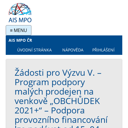
≡ MENU
AIS MPO ČR
ÚVODNÍ STRÁNKA
NÁPOVĚDA
PŘIHLÁŠENÍ
Žádosti pro Výzvu V. –
Program podpory
malých prodejen na
venkově „OBCHŮDEK
2021+“ – Podpora
provozního financování