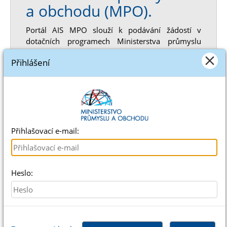
a obchodu (MPO).
Portál AIS MPO slouží k podávání žádostí v
dotačních programech Ministerstva průmyslu
a obchodu (MPO).
Přihlášení
Výzvy s probíhajícím příjmem
žádostí:
Pomoc po povodních 2024
Přihlašovací e-mail:
Program EFEKT III
Státní program na podporu úspor energie
2022-2027
Heslo:
Národní plán obnovy
CzechTrade OP TAK