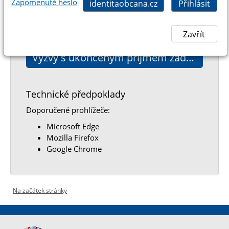
Zapomenuté heslo
Obchůdek 2021+
– Výzva V.
Výzvy s ukončeným příjmem žádostí:
Technické předpoklady
Doporučené prohlížeče:
Microsoft Edge
Mozilla Firefox
Google Chrome
Na začátek stránky